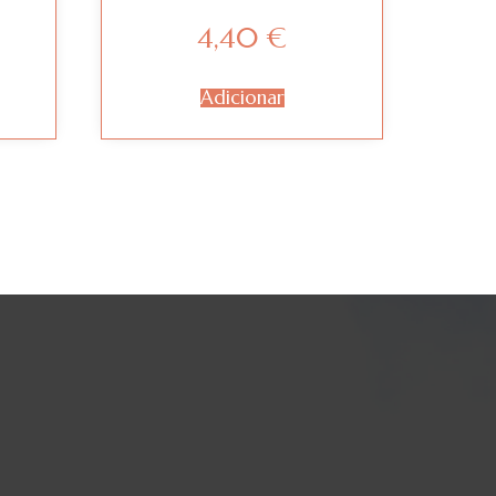
4,40
€
Adicionar