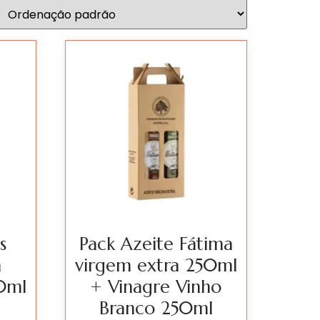
s
Pack Azeite Fátima
a
virgem extra 250ml
0ml
+ Vinagre Vinho
Branco 250ml