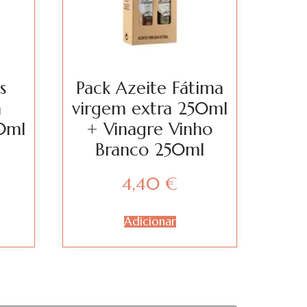
s
Pack Azeite Fátima
a
virgem extra 250ml
0ml
+ Vinagre Vinho
Branco 250ml
4,40
€
Adicionar